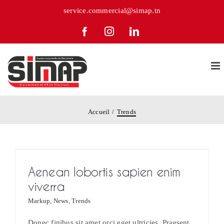
Passer
service.commercial@simap.tn
au
Facebook
Instagram
LinkedIn
contenu
Accueil
Trends
Aenean lobortis sapien enim
viverra
Markup
,
News
,
Trends
Donec finibus sit amet orci eget ultricies. Praesent