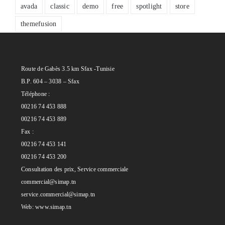
avada
classic
demo
free
spotlight
store
themefusion
Route de Gabès 3.5 km Sfax -Tunisie
B.P. 604 – 3038 – Sfax
Téléphone :
00216 74 453 888
00216 74 453 889
Fax :
00216 74 453 141
00216 74 453 200
Consultation des prix, Service commerciale
commercial@simap.tn
service.commercial@simap.tn
Web:
www.simap.tn