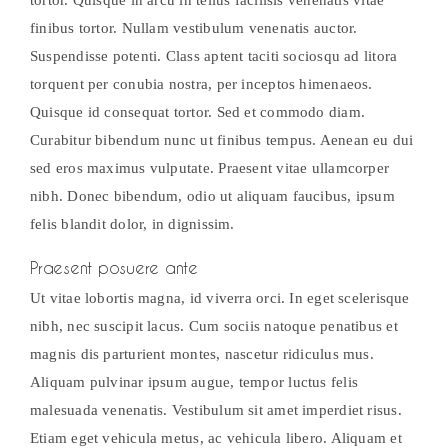
tortor. Quisque in arcu in tellus facilisis venenatis vitae
finibus tortor. Nullam vestibulum venenatis auctor.
Suspendisse potenti. Class aptent taciti sociosqu ad litora
torquent per conubia nostra, per inceptos himenaeos.
Quisque id consequat tortor. Sed et commodo diam.
Curabitur bibendum nunc ut finibus tempus. Aenean eu dui
sed eros maximus vulputate. Praesent vitae ullamcorper
nibh. Donec bibendum, odio ut aliquam faucibus, ipsum
felis blandit dolor, in dignissim.
Praesent posuere ante
Ut vitae lobortis magna, id viverra orci. In eget scelerisque
nibh, nec suscipit lacus. Cum sociis natoque penatibus et
magnis dis parturient montes, nascetur ridiculus mus.
Aliquam pulvinar ipsum augue, tempor luctus felis
malesuada venenatis. Vestibulum sit amet imperdiet risus.
Etiam eget vehicula metus, ac vehicula libero. Aliquam et