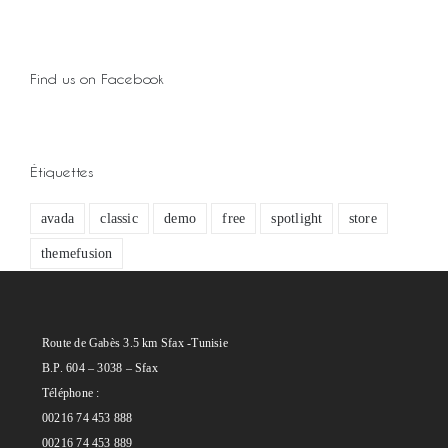
Find us on Facebook
Étiquettes
avada
classic
demo
free
spotlight
store
themefusion
Route de Gabès 3.5 km Sfax -Tunisie
B.P. 604 – 3038 – Sfax
Téléphone :
00216 74 453 888
00216 74 453 889