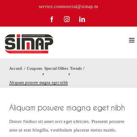
Passer
service.commercial@simap.tn
au
Facebook
Instagram
LinkedIn
contenu
Accueil
Coupons
Special Offers
Trends
,
,
Aliquam posuere magna eget nibh
Aliquam posuere magna eget nibh
Donec finibus sit amet orci eget ultricies. Praesent posuere
ante ut erat fringilla, vestibulum placerat metus mattis.