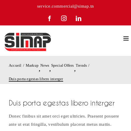
Passer
service.commercial@simap.tn
au
Facebook
Instagram
LinkedIn
contenu
Accueil
Markup
News
Special Offers
Trends
,
,
,
Duis porta egestas libero interger
Duis porta egestas libero interger
Donec finibus sit amet orci eget ultricies. Praesent posuere
ante ut erat fringilla, vestibulum placerat metus mattis.