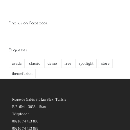
Find us on Facebook
Étiquettes
avada
classic
demo
free
spotlight
store
themefusion
Route de Gabès 3.5 km Sfax -Tunisie
B.P. 604 – 3038 – Sfax
Téléphone :
00216 74 453 888
00216 74 453 889