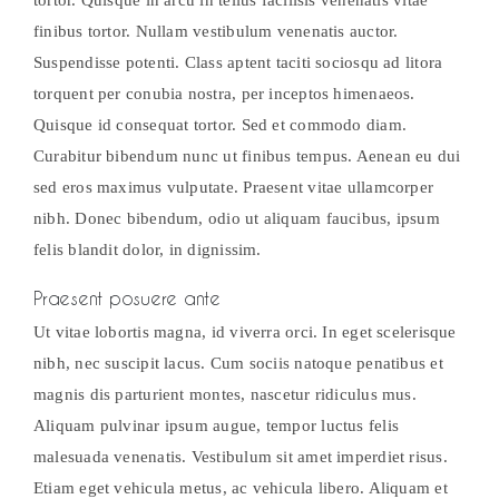
tortor. Quisque in arcu in tellus facilisis venenatis vitae
finibus tortor. Nullam vestibulum venenatis auctor.
Suspendisse potenti. Class aptent taciti sociosqu ad litora
torquent per conubia nostra, per inceptos himenaeos.
Quisque id consequat tortor. Sed et commodo diam.
Curabitur bibendum nunc ut finibus tempus. Aenean eu dui
sed eros maximus vulputate. Praesent vitae ullamcorper
nibh. Donec bibendum, odio ut aliquam faucibus, ipsum
felis blandit dolor, in dignissim.
Praesent posuere ante
Ut vitae lobortis magna, id viverra orci. In eget scelerisque
nibh, nec suscipit lacus. Cum sociis natoque penatibus et
magnis dis parturient montes, nascetur ridiculus mus.
Aliquam pulvinar ipsum augue, tempor luctus felis
malesuada venenatis. Vestibulum sit amet imperdiet risus.
Etiam eget vehicula metus, ac vehicula libero. Aliquam et