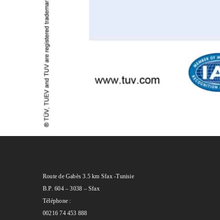
Route de Gabès 3.5 km Sfax -Tunisie
B.P. 604 – 3038 – Sfax
Téléphone :
00216 74 453 888