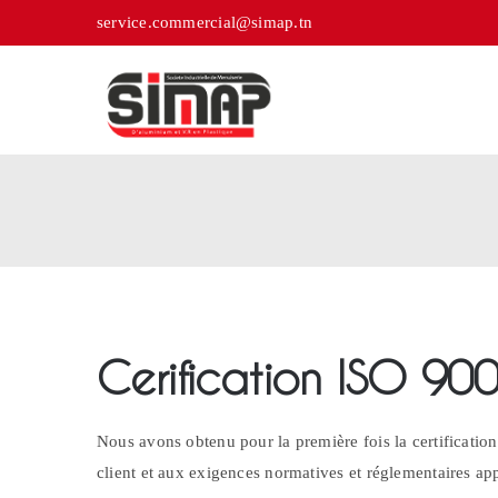
Passer
service.commercial@simap.tn
au
contenu
Cerification
ISO 90
Nous avons obtenu pour la première fois la certificat
client et aux exigences normatives et réglementaires app